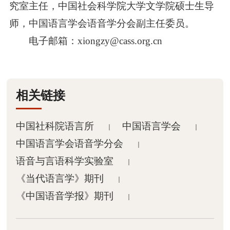
究室主任，中国社会科学院大学文学院硕士生导
成果
师，中国语言学会语音学分会副主任委员。
电子邮箱：xiongzy@cass.org.cn

论文

著作
相关链接

数据库
中国社科院语言所
中国语言学会
｜
｜

年报
中国语言学会语音学分会
｜
语音与言语科学实验室
｜

专利
《当代语言学》期刊
｜
《中国语音学报》期刊

工具
｜

其他成果