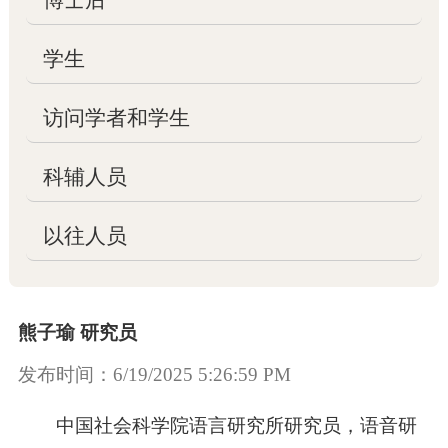

管理委员会
学生

学术委员会
访问学者和学生

子实验室
科辅人员

联系方式
以往人员
项目
熊子瑜 研究员

国家项目
发布时间：6/19/2025 5:26:59 PM

其他项目
中国社会科学院语言研究所研究员，语音研