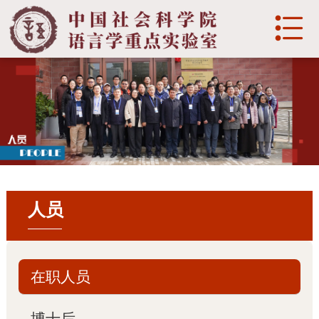

English
首页
实验室介绍

概况

历史沿革
人员

发展目标
部门
在职人员

组织架构
博士后